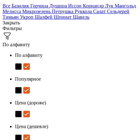
Все
Базилик
Горчица
Душица
Иссоп
Кориандр
Лук
Мангольд
Мелисса
Микрозелень
Петрушка
Руккола
Салат
Сельдерей
Тимьян
Укроп
Шалфей
Шпинат
Щавель
Закрыть
Фильтры
По алфавиту
По алфавиту
Популярное
Цена (дороже)
Цена (дешевле)