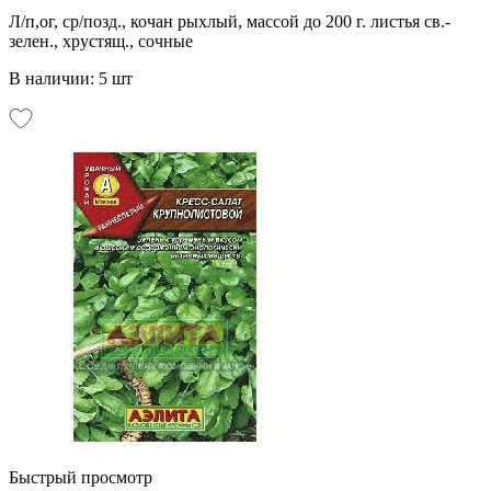
Л/п,ог, ср/позд., кочан рыхлый, массой до 200 г. листья св.-
зелен., хрустящ., сочные
В наличии: 5 шт
Быстрый просмотр