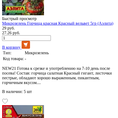
Быстрый просмотр
Микрозелень Горчица красная Красный вельвет 5гр (Аэлита)
29 руб.
27.26 руб.
В корзину
Тип:
Микрозелень
Код товара:
-
NEW21 Готова к срезке и употреблению на 7-10 день после
посева! Состав: горчица салатная Красный гигант, листочки
пестрые, обладают хорошо выраженным, пикантным,
горчичным вкусом....
В наличии: 5 шт