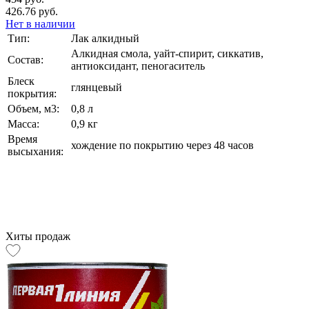
426.76 руб.
Нет в наличии
Тип:
Лак алкидный
Алкидная смола, уайт-спирит, сиккатив,
Состав:
антиоксидант, пеногаситель
Блеск
глянцевый
покрытия:
Объем, м3:
0,8 л
Масса:
0,9 кг
Время
хождение по покрытию через 48 часов
высыхания:
Хиты продаж