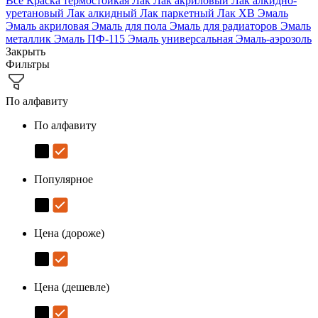
Все
Краска термостойкая
Лак
Лак акриловый
Лак алкидно-
уретановый
Лак алкидный
Лак паркетный
Лак ХВ
Эмаль
Эмаль акриловая
Эмаль для пола
Эмаль для радиаторов
Эмаль
металлик
Эмаль ПФ-115
Эмаль универсальная
Эмаль-аэрозоль
Закрыть
Фильтры
По алфавиту
По алфавиту
Популярное
Цена (дороже)
Цена (дешевле)