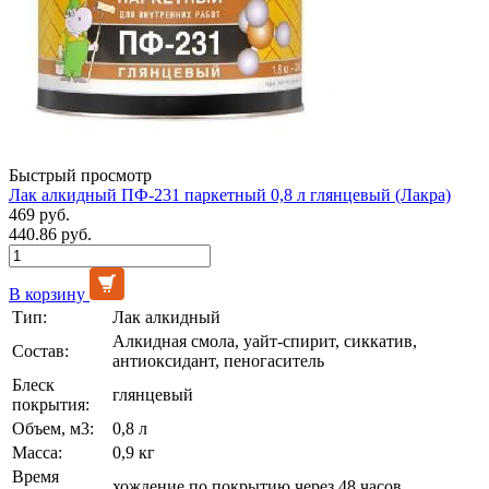
Быстрый просмотр
Лак алкидный ПФ-231 паркетный 0,8 л глянцевый (Лакра)
469 руб.
440.86 руб.
В корзину
Тип:
Лак алкидный
Алкидная смола, уайт-спирит, сиккатив,
Состав:
антиоксидант, пеногаситель
Блеск
глянцевый
покрытия:
Объем, м3:
0,8 л
Масса:
0,9 кг
Время
хождение по покрытию через 48 часов