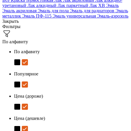
Все
Краска термостойкая
Лак
Лак акриловый
Лак алкидно-
уретановый
Лак алкидный
Лак паркетный
Лак ХВ
Эмаль
Эмаль акриловая
Эмаль для пола
Эмаль для радиаторов
Эмаль
металлик
Эмаль ПФ-115
Эмаль универсальная
Эмаль-аэрозоль
Закрыть
Фильтры
По алфавиту
По алфавиту
Популярное
Цена (дороже)
Цена (дешевле)