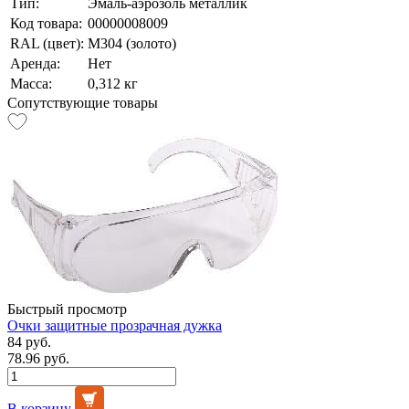
Тип:
Эмаль-аэрозоль металлик
Код товара:
00000008009
RAL (цвет):
М304 (золото)
Аренда:
Нет
Масса:
0,312 кг
Сопутствующие товары
Быстрый просмотр
Очки защитные прозрачная дужка
84 руб.
78.96 руб.
В корзину