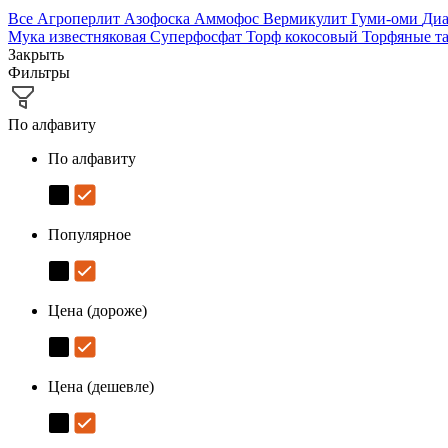
Все
Агроперлит
Азофоска
Аммофос
Вермикулит
Гуми-оми
Ди
Мука известняковая
Суперфосфат
Торф кокосовый
Торфяные т
Закрыть
Фильтры
По алфавиту
По алфавиту
Популярное
Цена (дороже)
Цена (дешевле)