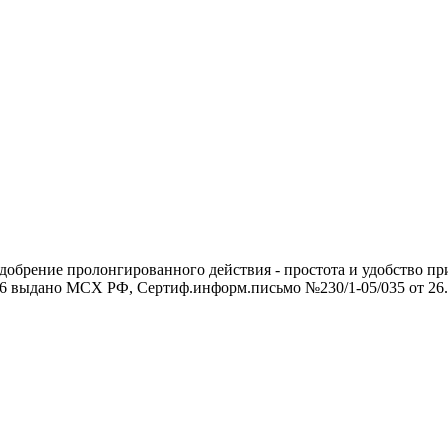
е удобрение пролонгированного действия - простота и удобство п
6 выдано МСХ РФ, Сертиф.информ.письмо №230/1-05/035 от 26..