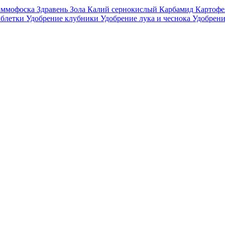
аммофоска
Здравень
Зола
Калий сернокислый
Карбамид
Картофе
аблетки
Удобрение клубники
Удобрение лука и чеснока
Удобрени