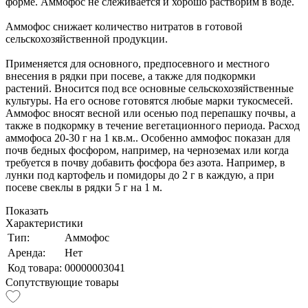
форме. Аммофос не слеживается и хорошо растворим в воде.
Аммофос снижает количество нитратов в готовой
сельскохозяйственной продукции.
Применяется для основного, предпосевного и местного
внесения в рядки при посеве, а также для подкормки
растений. Вносится под все основные сельскохозяйственные
культуры. На его основе готовятся любые марки тукосмесей.
Аммофос вносят весной или осенью под перепашку почвы, а
также в подкормку в течение вегетационного периода. Расход
аммофоса 20-30 г на 1 кв.м.. Особенно аммофос показан для
почв бедных фосфором, например, на черноземах или когда
требуется в почву добавить фосфора без азота. Например, в
лунки под картофель и помидоры до 2 г в каждую, а при
посеве свеклы в рядки 5 г на 1 м.
Показать
Характеристики
Тип:
Аммофос
Аренда:
Нет
Код товара:
00000003041
Сопутствующие товары