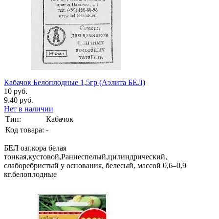
Кабачок Белоплодные 1,5гр (Аэлита БЕЛ)
10 руб.
9.40 руб.
Нет в наличии
Тип:
Кабачок
Код товара:
-
БЕЛ озг,кора белая
тонкая,кустовой,Раннеспелый,цилиндрический,
слаборебристый у основания, белесый, массой 0,6–0,9
кг.белоплодные