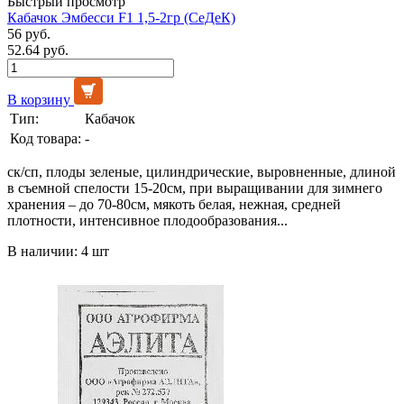
Быстрый просмотр
Кабачок Эмбесси F1 1,5-2гр (СеДеК)
56 руб.
52.64 руб.
В корзину
Тип:
Кабачок
Код товара:
-
ск/сп, плоды зеленые, цилиндрические, выровненные, длиной
в съемной спелости 15-20см, при выращивании для зимнего
хранения – до 70-80см, мякоть белая, нежная, средней
плотности, интенсивное плодообразования...
В наличии: 4 шт