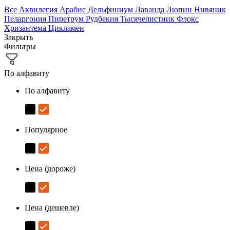
Все
Аквилегия
Арабис
Дельфиниум
Лаванда
Люпин
Нивяник
Пеларгония
Пиретрум
Рудбекия
Тысячелистник
Флокс
Хризантема
Цикламен
Закрыть
Фильтры
По алфавиту
По алфавиту
Популярное
Цена (дороже)
Цена (дешевле)