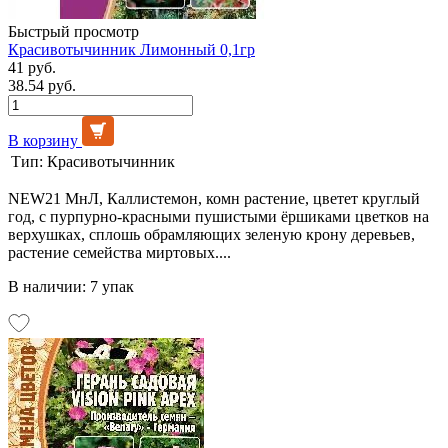
Быстрый просмотр
Красивотычинник Лимонный 0,1гр
41 руб.
38.54 руб.
В корзину
Тип:
Красивотычинник
NEW21 МнЛ, Каллистемон, комн растение, цветет круглый
год, с пурпурно-красными пушистыми ёршиками цветков на
верхушках, сплошь обрамляющих зеленую крону деревьев,
растение семейства миртовых....
В наличии: 7 упак