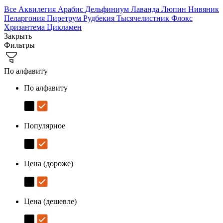
Все
Аквилегия
Арабис
Дельфиниум
Лаванда
Люпин
Нивяник
Пеларгония
Пиретрум
Рудбекия
Тысячелистник
Флокс
Хризантема
Цикламен
Закрыть
Фильтры
По алфавиту
По алфавиту
Популярное
Цена (дороже)
Цена (дешевле)