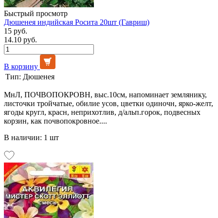
Быстрый просмотр
Дюшенея индийская Росита 20шт (Гавриш)
15 руб.
14.10 руб.
В корзину
Тип:
Дюшенея
МнЛ, ПОЧВОПОКРОВН, выс.10см, напоминает землянику,
листочки тройчатые, обилие усов, цветки одиночн, ярко-желт,
ягоды кругл, красн, неприхотлив, д/альп.горок, подвесных
корзин, как почвопокровное....
В наличии: 1 шт