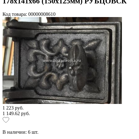
178х141х66 (150х125мм) РУБЦОВСК
Код товара: 00000008610
1 223 руб.
1 149.62 руб.
В наличии:
6
шт.