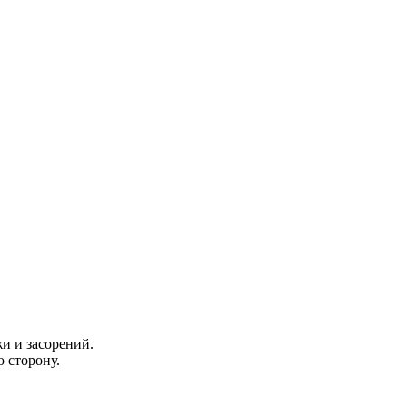
и и засорений.
 сторону.