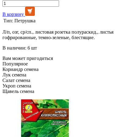
В корзину
Тип:
Петрушка
Л/п, озг, ср/сп., листовая розетка полураскид., листья
гофрированные, темно-зеленые, блестящие.
В наличии: 6 шт
Вам может пригодиться
Популярное
Кориандр семена
Лук семена
Салат семена
Укроп семена
Щавель семена