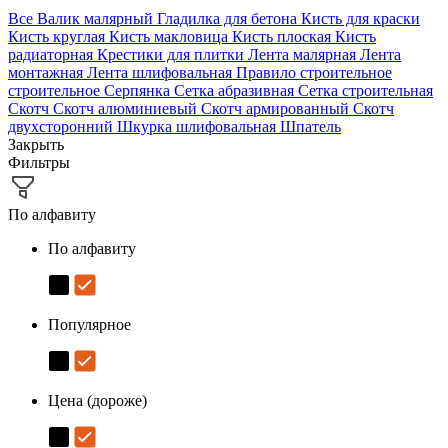
Все
Валик малярный
Гладилка для бетона
Кисть для краски
Кисть круглая
Кисть макловица
Кисть плоская
Кисть
радиаторная
Крестики для плитки
Лента малярная
Лента
монтажная
Лента шлифовальная
Правило строительное
строительное
Серпянка
Сетка абразивная
Сетка строительная
Скотч
Скотч алюминиевый
Скотч армированный
Скотч
двухсторонний
Шкурка шлифовальная
Шпатель
Закрыть
Фильтры
По алфавиту
По алфавиту
Популярное
Цена (дороже)