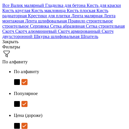
Все
Валик малярный
Гладилка для бетона
Кисть для краски
Кисть круглая
Кисть макловица
Кисть плоская
Кисть
радиаторная
Крестики для плитки
Лента малярная
Лента
монтажная
Лента шлифовальная
Правило строительное
строительное
Серпянка
Сетка абразивная
Сетка строительная
Скотч
Скотч алюминиевый
Скотч армированный
Скотч
двухсторонний
Шкурка шлифовальная
Шпатель
Закрыть
Фильтры
По алфавиту
По алфавиту
Популярное
Цена (дороже)