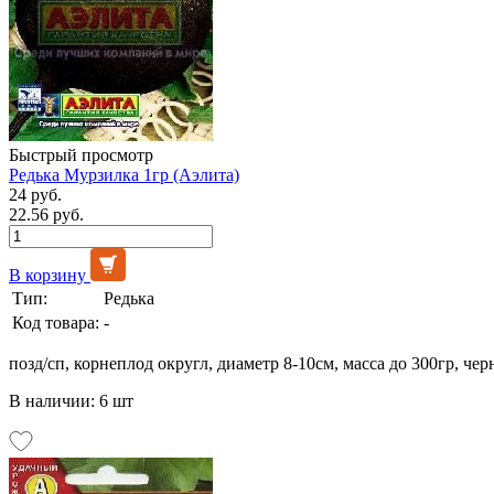
Быстрый просмотр
Редька Мурзилка 1гр (Аэлита)
24 руб.
22.56 руб.
В корзину
Тип:
Редька
Код товара:
-
позд/сп, корнеплод округл, диаметр 8-10см, масса до 300гр, черн
В наличии: 6 шт