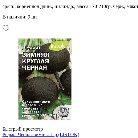
ср/сп., корнеплод длин., цилиндр., масса 170-210гр, черн., мяко
В наличии: 9 шт
Быстрый просмотр
Редька Черная зимняя 1гр (LISTOK)