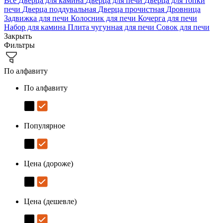
Все
Дверца для камина
Дверца для печи
Дверца для топки
печи
Дверца поддувальная
Дверца прочистная
Дровница
Задвижка для печи
Колосник для печи
Кочерга для печи
Набор для камина
Плита чугунная для печи
Совок для печи
Закрыть
Фильтры
По алфавиту
По алфавиту
Популярное
Цена (дороже)
Цена (дешевле)