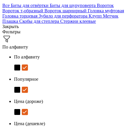
Все
Биты для отвёртки
Биты для шуруповерта
Вороток
Вороток т-образный
Вороток шарнирный
Головка муфтовая
Головка торцевая
Зубило для перфоратора
Клупп
Метчик
Плашка
Скобы для степлера
Стержни клеевые
Закрыть
Фильтры
По алфавиту
По алфавиту
Популярное
Цена (дороже)
Цена (дешевле)