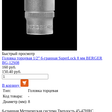
Быстрый просмотр
Головка торцевая 1/2” 6-гранная SuperLock 8 мм BERGER
BG-12S08
160 руб.
150.40 руб.
В корзину
Тип:
Головка торцевая
Код товара:
-
Диаметр (мм):
8
6-гранная Метрическая система Твердость 45-47HRC