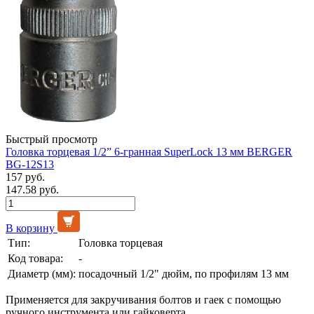
Быстрый просмотр
Головка торцевая 1/2” 6-гранная SuperLock 13 мм BERGER
BG-12S13
157 руб.
147.58 руб.
В корзину
Тип:
Головка торцевая
Код товара:
-
Диаметр (мм):
посадочный 1/2" дюйм, по профилям 13 мм
Применяется для закручивания болтов и гаек с помощью
ручного инструмента или гайковерта.