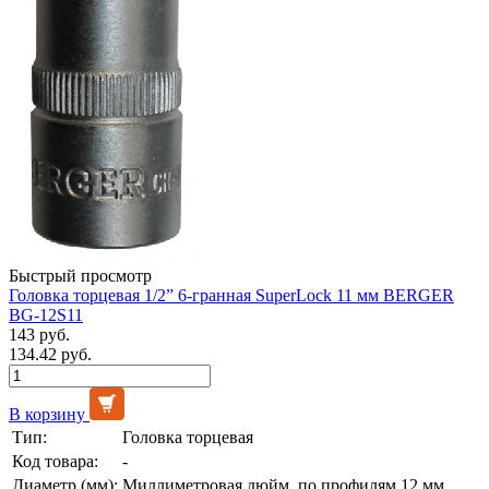
Быстрый просмотр
Головка торцевая 1/2” 6-гранная SuperLock 11 мм BERGER
BG-12S11
143 руб.
134.42 руб.
В корзину
Тип:
Головка торцевая
Код товара:
-
Диаметр (мм):
Миллиметровая дюйм, по профилям 12 мм