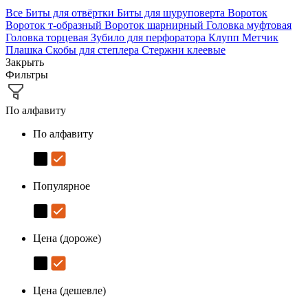
Все
Биты для отвёртки
Биты для шуруповерта
Вороток
Вороток т-образный
Вороток шарнирный
Головка муфтовая
Головка торцевая
Зубило для перфоратора
Клупп
Метчик
Плашка
Скобы для степлера
Стержни клеевые
Закрыть
Фильтры
По алфавиту
По алфавиту
Популярное
Цена (дороже)
Цена (дешевле)