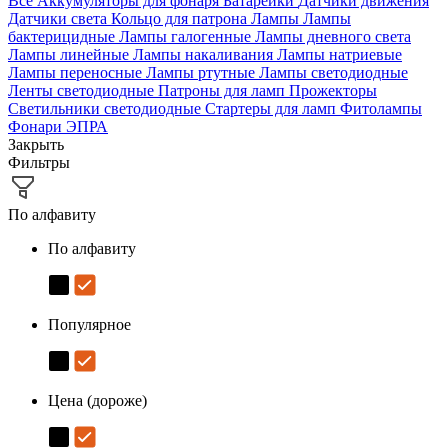
Все
Аккумуляторы для фонаря
Батарейки
Датчики движения
Датчики света
Кольцо для патрона
Лампы
Лампы
бактерицидные
Лампы галогенные
Лампы дневного света
Лампы линейные
Лампы накаливания
Лампы натриевые
Лампы переносные
Лампы ртутные
Лампы светодиодные
Ленты светодиодные
Патроны для ламп
Прожекторы
Светильники светодиодные
Стартеры для ламп
Фитолампы
Фонари
ЭПРА
Закрыть
Фильтры
По алфавиту
По алфавиту
Популярное
Цена (дороже)