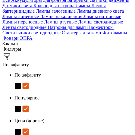
Все
Аккумуляторы для фонаря
Батарейки
Датчики движения
Датчики света
Кольцо для патрона
Лампы
Лампы
бактерицидные
Лампы галогенные
Лампы дневного света
Лампы линейные
Лампы накаливания
Лампы натриевые
Лампы переносные
Лампы ртутные
Лампы светодиодные
Ленты светодиодные
Патроны для ламп
Прожекторы
Светильники светодиодные
Стартеры для ламп
Фитолампы
Фонари
ЭПРА
Закрыть
Фильтры
По алфавиту
По алфавиту
Популярное
Цена (дороже)