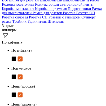
Все
Вилка для розетки
Выключатель
Выключатель путевой
Колодка розеточная
Коннектор для светодиодной ленты
Коробка монтажная
Коробка подъемная
Подрозетники
Рамка
для выключателей
Рамка для розеток
Розетка
Розетка ОП
Розетка силовая
Розетка СП
Розетки с таймером
Суппорт
рамка
Тройник
Удлинитель
Штепсель
Закрыть
Фильтры
По алфавиту
По алфавиту
Популярное
Цена (дороже)
Цена (дешевле)