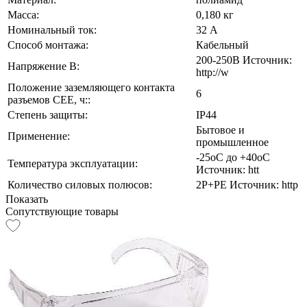
Масса:
0,180 кг
Номинальный ток:
32 А
Способ монтажа:
Кабельный
200-250В Источник:
Напряжение В:
http://w
Положение заземляющего контакта
6
разъемов CEE, ч::
Степень защиты:
IP44
Бытовое и
Применение:
промышленное
-25оС до +40оС
Температура эксплуатации:
Источник: htt
Количество силовых полюсов:
2Р+РЕ Источник: http
Показать
Сопутствующие товары