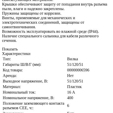
Крышки обеспечивают защиту от попадания внутрь разъема
пыли, влаги и надежно закреплены.
Пружины защищены от коррозии.
Винты, применяемые для механических и
электротехнических соединений, защищены от
самоотвинчивания.
Возможность эксплуатировать во влажной среде (IP44).
Наличие специального сальника для кабеля различного
сечения.
Показать
Характеристики
Тип:
Вилка
Габариты Ш/В/Г (мм):
51/120/51
Код товара:
00000006596
Аренда:
Нет
Выходное напряжение, В:
51/120/51
Материал:
Пластик
Номинальный ток:
16 А
Номинальное напряжение, В:
400
Положение заземляющего контакта
6
разъемов CEE, ч::