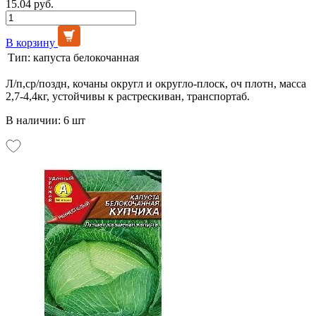
15.04 руб.
В корзину
Тип:
капуста белокочанная
Л/п,ср/поздн, кочаны округл и округло-плоск, оч плотн, масса
2,7-4,4кг, устойчивы к растрескиван, транспортаб.
В наличии: 6 шт