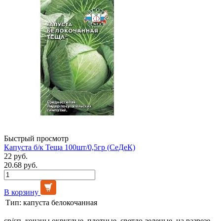
Быстрый просмотр
Капуста б/к Теща 100шт/0,5гр (СеДеК)
22 руб.
20.68 руб.
В корзину
Тип:
капуста белокочанная
ср/сп, кочаны округлые, плотные, светло-зеленые, на разрезе