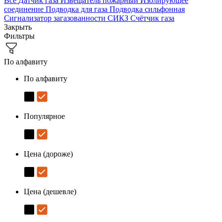
Все
Датчик газа
Извещатель пожарный
Изолирующее
соединение
Подводка для газа
Подводка сильфонная
Сигнализатор загазованности
СИКЗ
Счётчик газа
Закрыть
Фильтры
По алфавиту
По алфавиту
Популярное
Цена (дороже)
Цена (дешевле)