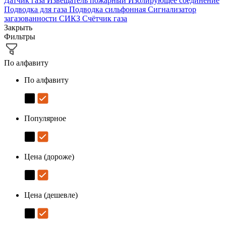
Датчик газа
Извещатель пожарный
Изолирующее соединение
Подводка для газа
Подводка сильфонная
Сигнализатор
загазованности
СИКЗ
Счётчик газа
Закрыть
Фильтры
По алфавиту
По алфавиту
Популярное
Цена (дороже)
Цена (дешевле)