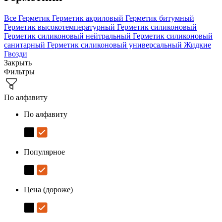
Все
Герметик
Герметик акриловый
Герметик битумный
Герметик высокотемпературный
Герметик силиконовый
Герметик силиконовый нейтральный
Герметик силиконовый
санитарный
Герметик силиконовый универсальный
Жидкие
Гвозди
Закрыть
Фильтры
По алфавиту
По алфавиту
Популярное
Цена (дороже)