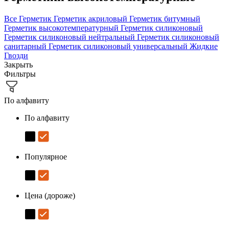
Все
Герметик
Герметик акриловый
Герметик битумный
Герметик высокотемпературный
Герметик силиконовый
Герметик силиконовый нейтральный
Герметик силиконовый
санитарный
Герметик силиконовый универсальный
Жидкие
Гвозди
Закрыть
Фильтры
По алфавиту
По алфавиту
Популярное
Цена (дороже)