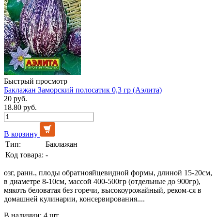
Быстрый просмотр
Баклажан Заморский полосатик 0,3 гр (Аэлита)
20 руб.
18.80 руб.
В корзину
Тип:
Баклажан
Код товара:
-
озг, ранн., плоды обратнояйцевидной формы, длиной 15-20см,
в диаметре 8-10см, массой 400-500гр (отдельные до 900гр),
мякоть беловатая без горечи, высокоурожайный, реком-ся в
домашней кулинарии, консервирования....
В наличии: 4 шт