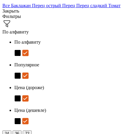
Все
Баклажан
Перец острый
Перец
Перец сладкий
Томат
Закрыть
Фильтры
По алфавиту
По алфавиту
Популярное
Цена (дороже)
Цена (дешевле)
24
36
72