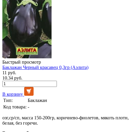
Быстрый просмотр
Баклажан Черный красавец 0,3гр (Аэлита)
11 руб.
10.34 руб.
В корзину
Тип:
Баклажан
Код товара:
-
озг,ср/сп, масса 150-200гр, коричнево-фиолетов, мякоть плотн,
белая, без горечи.