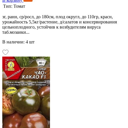
В корзину
Тип:
Томат
зг, ранн, ср/росл, до 180см, плод округл, до 110гр, красн,
урожайность 5,5кг/растение, д/салатов и консервирования
цельноплодного, устойчив к возбудителям вируса
таб.мозаики...
В наличии: 4 шт