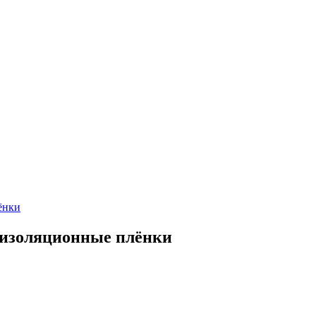
ёнки
оизоляционные плёнки