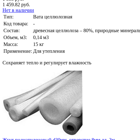
1 459.82 руб.
Нет в наличии
Тип:
Вата целлюлозная
Код товара:
-
Состав:
древесная целлюлоза – 80%, природные минерал
Объем, м3:
0,14 м3
Масса:
15 кг
Применение:
Для утепления
Сохраняет тепло и регулирует влажность
Жгут полиэтиленовый d30мм, отверстие 8мм дл. 3м