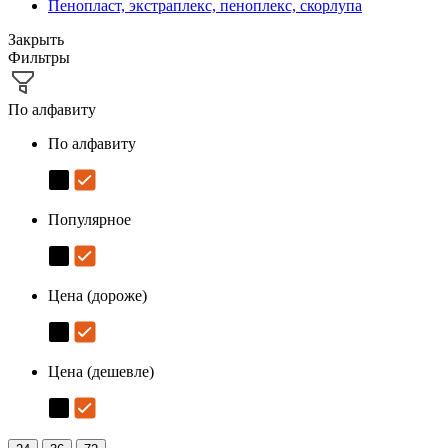
Пенопласт, экстраплекс, пеноплекс, скорлупа
Закрыть
Фильтры
По алфавиту
По алфавиту
Популярное
Цена (дороже)
Цена (дешевле)