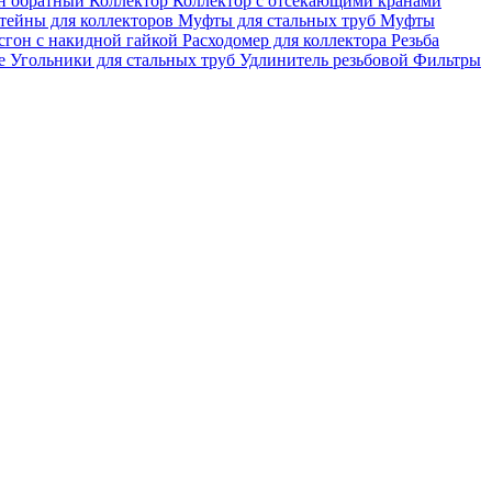
н обратный
Коллектор
Коллектор с отсекающими кранами
ейны для коллекторов
Муфты для стальных труб
Муфты
сгон с накидной гайкой
Расходомер для коллектора
Резьба
ые
Угольники для стальных труб
Удлинитель резьбовой
Фильтры