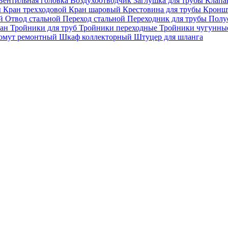
Вентильная головка
Воздухоотводчик
Заглушка для трубы
Клапа
ы
Кран трехходовой
Кран шаровый
Крестовина для трубы
Кроншт
ой
Отвод стальной
Переход стальной
Переходник для трубы
Полу
пан
Тройники для труб
Тройники переходные
Тройники чугунн
омут ремонтный
Шкаф коллекторный
Штуцер для шланга