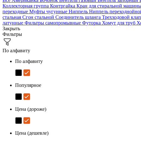
Все
Американка
Бочонок
Вентиль газовый
Вентиль запорный
Коллекторная группа
Контргайка
Кран для стиральной машин
переходные
Муфты чугунные
Ниппель
Ниппель переходнойн
стальная
Сгон стальной
Соединитель шланга
Трехходовой кла
латунные
Фильтры самопромывные
Футорка
Хомут для труб
Х
Закрыть
Фильтры
По алфавиту
По алфавиту
Популярное
Цена (дороже)
Цена (дешевле)