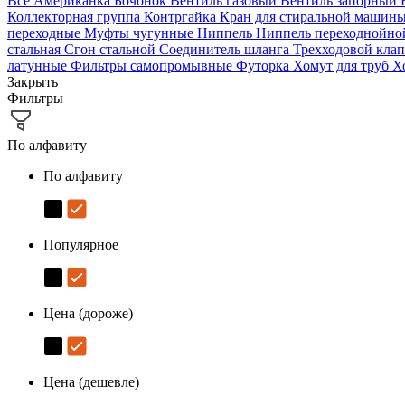
Все
Американка
Бочонок
Вентиль газовый
Вентиль запорный
Коллекторная группа
Контргайка
Кран для стиральной машин
переходные
Муфты чугунные
Ниппель
Ниппель переходнойн
стальная
Сгон стальной
Соединитель шланга
Трехходовой кла
латунные
Фильтры самопромывные
Футорка
Хомут для труб
Х
Закрыть
Фильтры
По алфавиту
По алфавиту
Популярное
Цена (дороже)
Цена (дешевле)