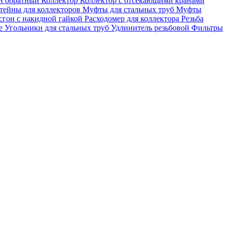
н обратный
Коллектор
Коллектор с отсекающими кранами
ейны для коллекторов
Муфты для стальных труб
Муфты
сгон с накидной гайкой
Расходомер для коллектора
Резьба
ые
Угольники для стальных труб
Удлинитель резьбовой
Фильтры