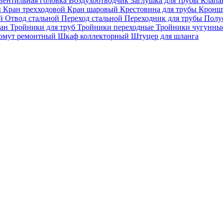
Вентильная головка
Воздухоотводчик
Заглушка для трубы
Клапа
ы
Кран трехходовой
Кран шаровый
Крестовина для трубы
Кроншт
ой
Отвод стальной
Переход стальной
Переходник для трубы
Полу
пан
Тройники для труб
Тройники переходные
Тройники чугунн
омут ремонтный
Шкаф коллекторный
Штуцер для шланга