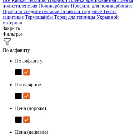
Все
Каркас теплицы
Парники
Плёнка армированная
Плёнка
полиэтиленовая
Поликарбонат
Профили для поликарбоната
Профили соединительные
Профили торцевые
Тенты
защитные
Термошайбы
Торец для теплицы
Укрывной
материал
Закрыть
Фильтры
По алфавиту
По алфавиту
Популярное
Цена (дороже)
Цена (дешевле)