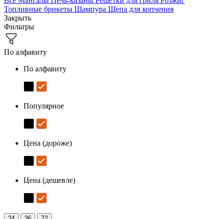
Все
Мангалы
Печь-казаны
Решётки для гриля
Розжиг
Топливные брикеты
Шампура
Щепа для копчения
Закрыть
Фильтры
По алфавиту
По алфавиту
Популярное
Цена (дороже)
Цена (дешевле)
24
36
72