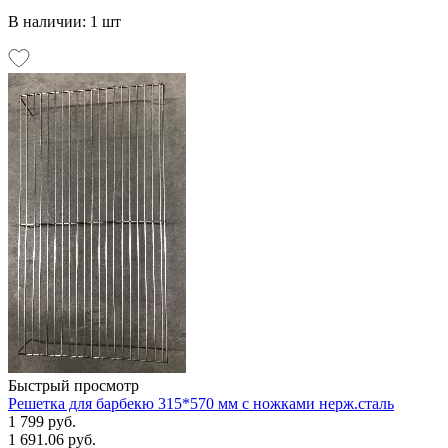
В наличии: 1 шт
Быстрый просмотр
Решетка для барбекю 315*570 мм с ножками нерж.сталь
1 799 руб.
1 691.06 руб.