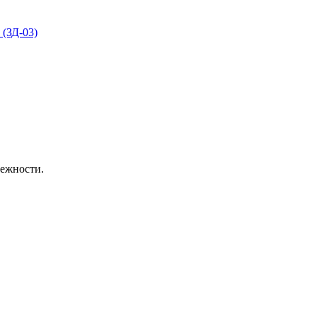
 (ЗД-03)
дежности.