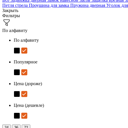
Все
Задвижка дверная
Замок навесной
Засов
Защёлка врезная
З
Петля стрела
Проушина для замка
Пружина дверная
Уголок дл
Закрыть
Фильтры
По алфавиту
По алфавиту
Популярное
Цена (дороже)
Цена (дешевле)
24
36
72