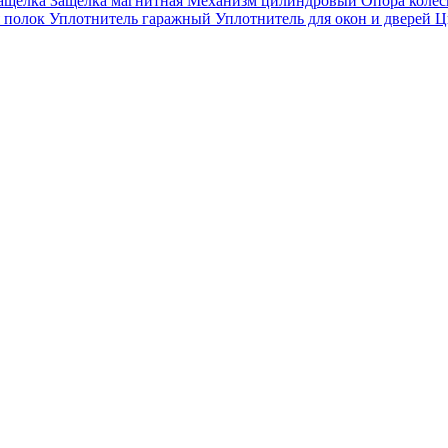
ащёлка
Защёлка магнитная
Механизм цилиндровый
Опора колё
я полок
Уплотнитель гаражный
Уплотнитель для окон и дверей
Ц