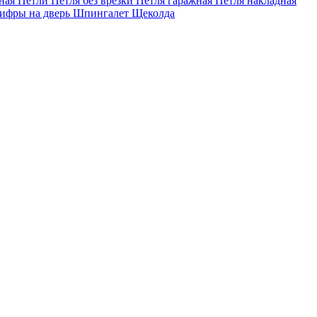
сная
Петли
Петля без врезки
Петля гаражная
Петля накладная
ифры на дверь
Шпингалет
Щеколда