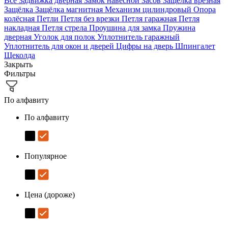
Все
Задвижка дверная
Замок навесной
Засов
Защёлка врезная
Защёлка
Защёлка магнитная
Механизм цилиндровый
Опора
колёсная
Петли
Петля без врезки
Петля гаражная
Петля
накладная
Петля стрела
Проушина для замка
Пружина
дверная
Уголок для полок
Уплотнитель гаражный
Уплотнитель для окон и дверей
Цифры на дверь
Шпингалет
Щеколда
Закрыть
Фильтры
По алфавиту
По алфавиту
Популярное
Цена (дороже)