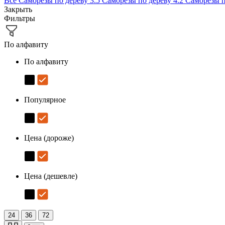
Все
Саморезы по дереву 3.5
Саморезы по дереву 4.2
Саморезы п
Закрыть
Фильтры
По алфавиту
По алфавиту
Популярное
Цена (дороже)
Цена (дешевле)
24
36
72