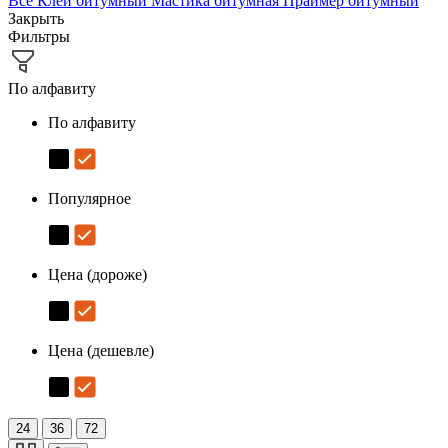
Все
Клей битумный
Мастика битумная
Праймер битумный
Закрыть
Фильтры
По алфавиту
По алфавиту
Популярное
Цена (дороже)
Цена (дешевле)
24
36
72