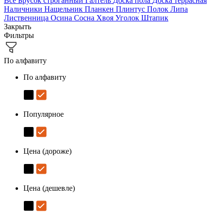
Все
Брусок строганный
Галтель
Доска пола
Доска террасная
Наличники
Нащельник
Планкен
Плинтус
Полок
Липа
Лиственница
Осина
Сосна
Хвоя
Уголок
Штапик
Закрыть
Фильтры
По алфавиту
По алфавиту
Популярное
Цена (дороже)
Цена (дешевле)