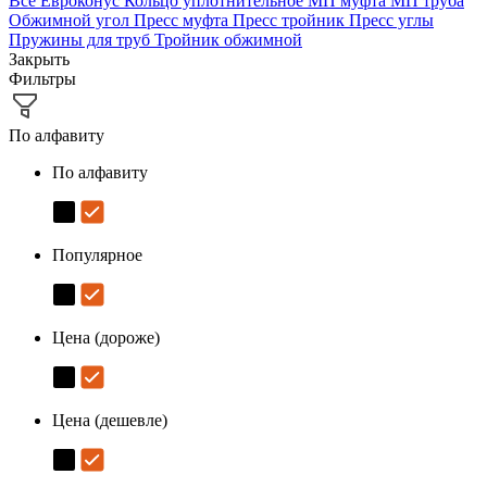
Все
Евроконус
Кольцо уплотнительное
МП муфта
МП труба
Обжимной угол
Пресс муфта
Пресс тройник
Пресс углы
Пружины для труб
Тройник обжимной
Закрыть
Фильтры
По алфавиту
По алфавиту
Популярное
Цена (дороже)
Цена (дешевле)