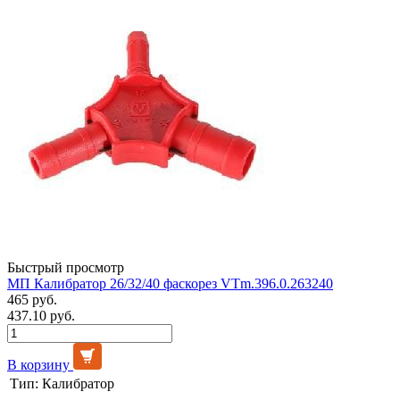
Быстрый просмотр
МП Калибратор 26/32/40 фаскорез VTm.396.0.263240
465 руб.
437.10 руб.
В корзину
Тип:
Калибратор