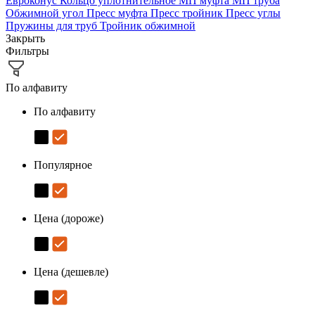
Евроконус
Кольцо уплотнительное
МП муфта
МП труба
Обжимной угол
Пресс муфта
Пресс тройник
Пресс углы
Пружины для труб
Тройник обжимной
Закрыть
Фильтры
По алфавиту
По алфавиту
Популярное
Цена (дороже)
Цена (дешевле)