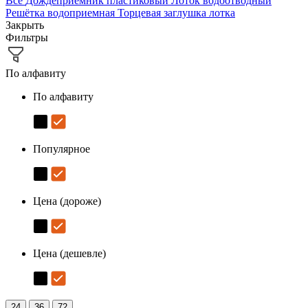
Все
Дождеприёмник пластиковый
Лоток водоотводный
Решётка водоприемная
Торцевая заглушка лотка
Закрыть
Фильтры
По алфавиту
По алфавиту
Популярное
Цена (дороже)
Цена (дешевле)
24
36
72