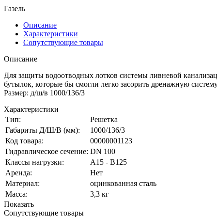
Газель
Описание
Характеристики
Сопутствующие товары
Описание
Для защиты водоотводных лотков системы ливневой канализаци
бутылок, которые бы смогли легко засорить дренажную систему
Размер: д/ш/в 1000/136/3
Характеристики
Тип:
Решетка
Габариты Д/Ш/В (мм):
1000/136/3
Код товара:
00000001123
Гидравлическое сечение:
DN 100
Класcы нагрузки:
A15 - B125
Аренда:
Нет
Материал:
оцинкованная сталь
Масса:
3,3 кг
Показать
Сопутствующие товары