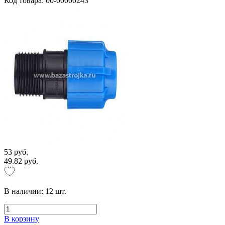
Код товара: 00-00000243
53 руб.
49.82 руб.
В наличии:
12
шт.
В корзину