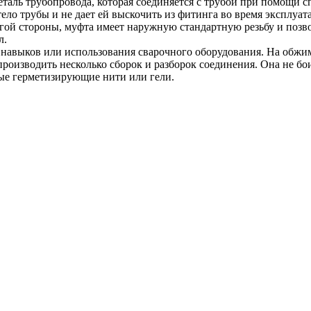
 деталь трубопровода, которая соединяется с трубой при помощ
тело трубы и не дает ей выскочить из фитинга во время эксплуа
гой стороны, муфта имеет наружную стандартную резьбу и позв
л.
 навыков или использования сварочного оборудования. На обжим
производить несколько сборок и разборок соединения. Она не бо
ые герметизирующие нити или гели.