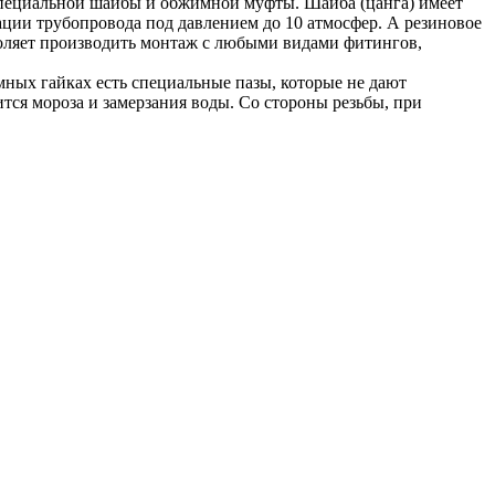
и специальной шайбы и обжимной муфты. Шайба (цанга) имеет
тации трубопровода под давлением до 10 атмосфер. А резиновое
оляет производить монтаж с любыми видами фитингов,
ных гайках есть специальные пазы, которые не дают
ится мороза и замерзания воды. Со стороны резьбы, при