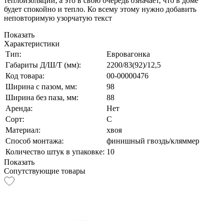
теплоизоляции, а это в свою очередь означает, что в доме
будет спокойно и тепло. Ко всему этому нужно добавить
неповторимую узорчатую текст
Показать
Характеристики
Тип:
Евровагонка
Габариты Д/Ш/Т (мм):
2200/83(92)/12,5
Код товара:
00-00000476
Ширина с пазом, мм:
98
Ширина без паза, мм:
88
Аренда:
Нет
Сорт:
С
Материал:
хвоя
Способ монтажа:
финишный гвоздь/кляммер
Количество штук в упаковке:
10
Показать
Сопутствующие товары