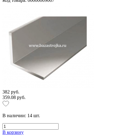
Код товара: 00000009067
382 руб.
359.08 руб.
В наличии:
14
шт.
В корзину