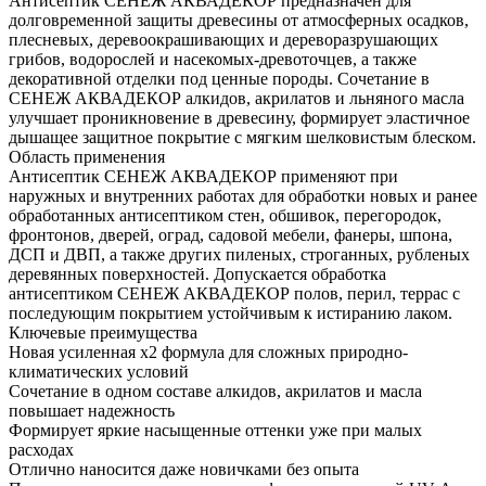
Антисептик СЕНЕЖ АКВАДЕКОР предназначен для
долговременной защиты древесины от атмосферных осадков,
плесневых, деревоокрашивающих и дереворазрушающих
грибов, водорослей и насекомых-древоточцев, а также
декоративной отделки под ценные породы. Сочетание в
СЕНЕЖ АКВАДЕКОР алкидов, акрилатов и льняного масла
улучшает проникновение в древесину, формирует эластичное
дышащее защитное покрытие с мягким шелковистым блеском.
Область применения
Антисептик СЕНЕЖ АКВАДЕКОР применяют при
наружных и внутренних работах для обработки новых и ранее
обработанных антисептиком стен, обшивок, перегородок,
фронтонов, дверей, оград, садовой мебели, фанеры, шпона,
ДСП и ДВП, а также других пиленых, строганных, рубленых
деревянных поверхностей. Допускается обработка
антисептиком СЕНЕЖ АКВАДЕКОР полов, перил, террас с
последующим покрытием устойчивым к истиранию лаком.
Ключевые преимущества
Новая усиленная х2 формула для сложных природно-
климатических условий
Сочетание в одном составе алкидов, акрилатов и масла
повышает надежность
Формирует яркие насыщенные оттенки уже при малых
расходах
Отлично наносится даже новичками без опыта