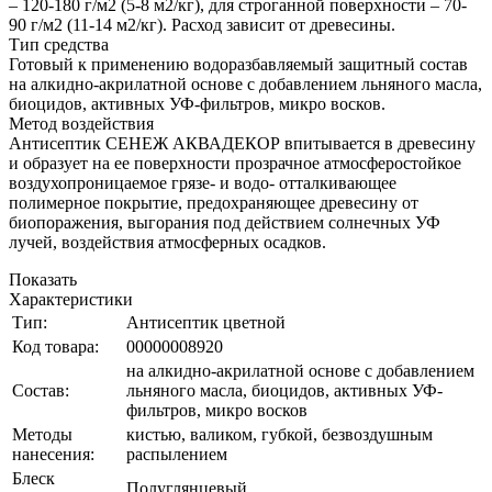
– 120-180 г/м2 (5-8 м2/кг), для строганной поверхности – 70-
90 г/м2 (11-14 м2/кг). Расход зависит от древесины.
Тип средства
Готовый к применению водоразбавляемый защитный состав
на алкидно-акрилатной основе с добавлением льняного масла,
биоцидов, активных УФ-фильтров, микро восков.
Метод воздействия
Антисептик СЕНЕЖ АКВАДЕКОР впитывается в древесину
и образует на ее поверхности прозрачное атмосферостойкое
воздухопроницаемое грязе- и водо- отталкивающее
полимерное покрытие, предохраняющее древесину от
биопоражения, выгорания под действием солнечных УФ
лучей, воздействия атмосферных осадков.
Показать
Характеристики
Тип:
Антисептик цветной
Код товара:
00000008920
на алкидно-акрилатной основе с добавлением
Состав:
льняного масла, биоцидов, активных УФ-
фильтров, микро восков
Методы
кистью, валиком, губкой, безвоздушным
нанесения:
распылением
Блеск
Полуглянцевый