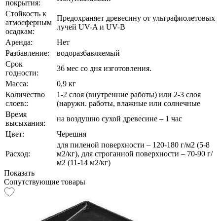
покрытия:
Стойкость к
Предохраняет древесину от ультрафиолетовых
атмосферным
лучей UV-A и UV-B
осадкам:
Аренда:
Нет
Разбавление:
водоразбавляемый
Срок
36 мес со дня изготовления.
годности:
Масса:
0,9 кг
Количество
1-2 слоя (внутренние работы) или 2-3 слоя
слоев::
(наружн. работы, влажные или солнечные
Время
на воздушно сухой древесине – 1 час
высыхания:
Цвет:
Черешня
для пиленой поверхности – 120-180 г/м2 (5-8
Расход:
м2/кг), для строганной поверхности – 70-90 г/
м2 (11-14 м2/кг)
Показать
Сопутствующие товары