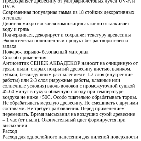
Предохраняет древесину от ультрафиолетовых лучей UV-A и
UV-B
Современная популярная гамма из 18 стойких декоративных
оттенков
Двойная микро восковая композиция активно отталкивает
воду и грязь
Подчеркивает, декорирует и сохраняет текстуру древесины
Экологически полноценный продукт без растворителей и
запаха
Пожаро-, взрыво- безопасный материал
Способ применения
Антисептик СЕНЕЖ АКВАДЕКОР наносят на очищенную от
грязи, пыли, старых покрытий древесину кистью, валиком,
губкой, безвоздушным распылением в 1-2 слоя (внутренние
работы) или 2-3 слоя (наружные работы, влажные или
солнечные условия) вдоль волокон с промежуточной сушкой
45-60 минут в сухую облачную погоду при температуре
воздуха не ниже +50С. Особо тщательно обрабатывать торцы.
Не обрабатывать мерзлую древесину. Не смешивать с другими
составами. Не требует разбавления. Перед применением –
перемешать. Время высыхания на воздушно сухой древесине
– 1 час (от пыли). Окончательный цвет формируется при
высыхании.
Расход
Расход для однослойного нанесения для пиленой поверхности