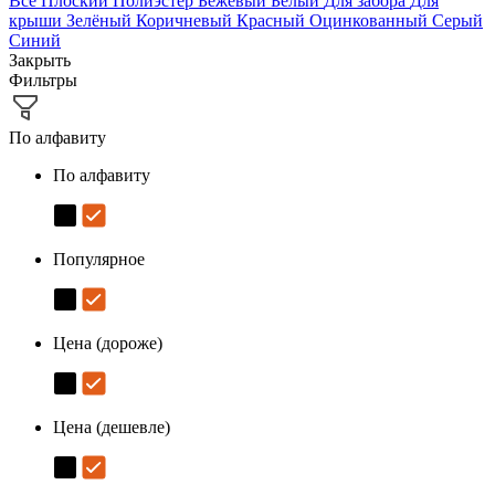
Все
Плоский
Полиэстер
Бежевый
Белый
Для забора
Для
крыши
Зелёный
Коричневый
Красный
Оцинкованный
Серый
Синий
Закрыть
Фильтры
По алфавиту
По алфавиту
Популярное
Цена (дороже)
Цена (дешевле)