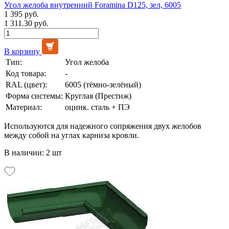
Угол желоба внутренний Foramina D125, зел, 6005
1 395 руб.
1 311.30 руб.
В корзину
Тип:
Угол желоба
Код товара:
-
RAL (цвет):
6005 (тёмно-зелёный)
Форма системы:
Круглая (Престиж)
Материал:
оцинк. сталь + ПЭ
Используются для надежного сопряжения двух желобов
между собой на углах карниза кровли.
В наличии: 2 шт