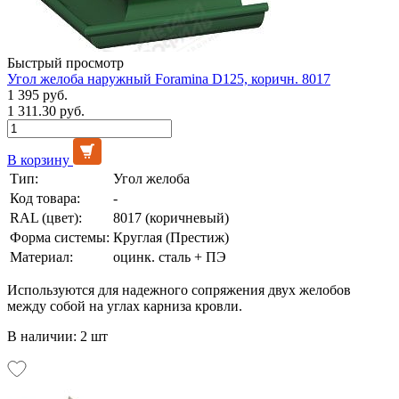
Быстрый просмотр
Угол желоба наружный Foramina D125, коричн. 8017
1 395 руб.
1 311.30 руб.
В корзину
Тип:
Угол желоба
Код товара:
-
RAL (цвет):
8017 (коричневый)
Форма системы:
Круглая (Престиж)
Материал:
оцинк. сталь + ПЭ
Используются для надежного сопряжения двух желобов
между собой на углах карниза кровли.
В наличии: 2 шт