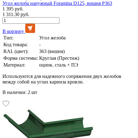
Угол желоба наружный Foramina D125, вишня Р363
1 395 руб.
1 311.30 руб.
В корзину
Тип:
Угол желоба
Код товара:
-
RAL (цвет):
363 (вишня)
Форма системы:
Круглая (Престиж)
Материал:
оцинк. сталь + ПЭ
Используются для надежного сопряжения двух желобов
между собой на углах карниза кровли.
В наличии: 2 шт