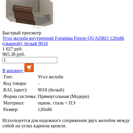
Быстрый просмотр
Угол желоба внутренний Foramina Freeze QUADRO 120х86
(сварной), белый 9010
1 027 руб.
965.38 руб.
В корзину
Тип:
Угол желоба
Код товара:
-
RAL (цвет):
9010 (белый)
Форма системы:
Прямоугольная (Модерн)
Материал:
оцинк. сталь + ПЭ
Размер:
120х86
Используется для надежного сопряжения двух желобов между
собой на углах карниза кровли.