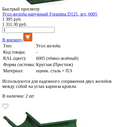
Быстрый просмотр
Угол желоба наружный Foramina D125, зел, 6005
1 395 руб.
1 311.30 руб.
В корзину
Тип:
Угол желоба
Код товара:
-
RAL (цвет):
6005 (тёмно-зелёный)
Форма системы:
Круглая (Престиж)
Материал:
оцинк. сталь + ПЭ
Используются для надежного сопряжения двух желобов
между собой на углах карниза кровли.
В наличии: 2 шт