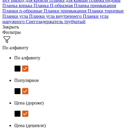
Все
Выход для кровли
Планка для крыши
Планка ендовы
Планка конька
Планка П-образная
Планка примыкания
Планки п-образные
Планки примыкания
Планки торцевые
Планки угла
Планки угла внутреннего
Планки угла
наружного
Снегозадержатель трубчатый
Закрыть
Фильтры
По алфавиту
По алфавиту
Популярное
Цена (дороже)
Цена (дешевле)